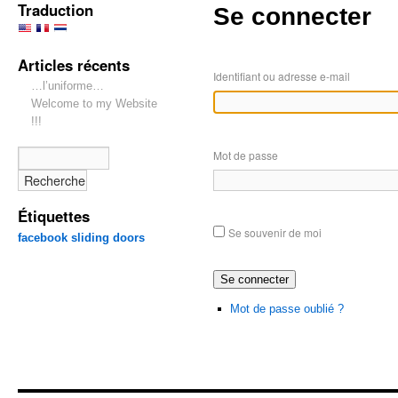
Traduction
Se connecter
Articles récents
Identifiant ou adresse e-mail
…l’uniforme…
Welcome to my Website
!!!
Mot de passe
Étiquettes
Se souvenir de moi
facebook
sliding doors
Se connecter
Mot de passe oublié ?