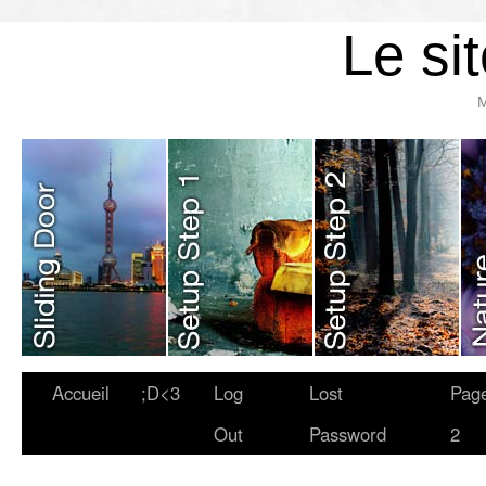
Le si
M
Accueil
;D<3
Log
Lost
Pag
Out
Password
2